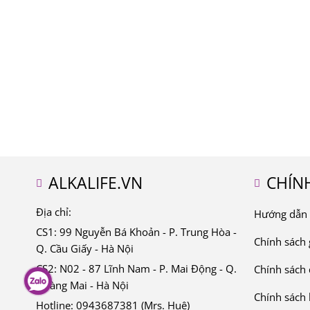
ALKALIFE.VN
CHÍN
Địa chỉ:
Hướng dẫn 
CS1: 99 Nguyễn Bá Khoản - P. Trung Hòa -
Chính sách 
Q. Cầu Giấy - Hà Nội
CS2: N02 - 87 Lĩnh Nam - P. Mai Động - Q.
Chính sách 
Hoàng Mai - Hà Nội
Chính sách
Hotline: 0943687381 (Mrs. Huệ)