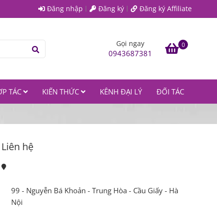
Đăng nhập
Đăng ký
Đăng ký Affiliate
Gọi ngay
0
0943687381
ỢP TÁC
KIẾN THỨC
KÊNH ĐẠI LÝ
ĐỐI TÁC
Liên hệ
99 - Nguyễn Bá Khoản - Trung Hòa - Cầu Giấy - Hà 
Nội 