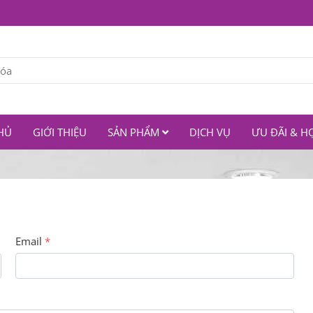
HỦ
GIỚI THIỆU
SẢN PHẨM
DỊCH VỤ
ƯU ĐÃI & H
Email