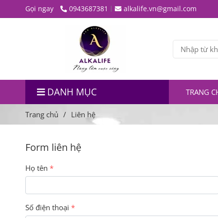
Gọi ngay
0943687381
alkalife.vn@gmail.com
DANH MỤC
TRANG C
Trang chủ
/
Liên hệ
Form liên hệ
Họ tên
Số điện thoại