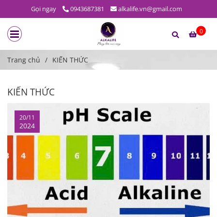
Gọi ngay
0943687381
alkalife.vn@gmail.com
0
Trang chủ
/
KIẾN THỨC
KIẾN THỨC
20/11
2024