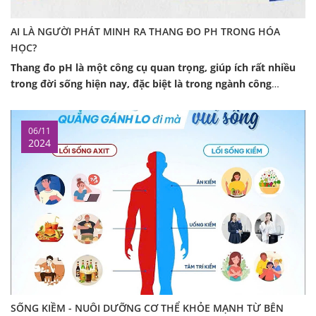
AI LÀ NGƯỜI PHÁT MINH RA THANG ĐO PH TRONG HÓA
HỌC?
Thang đo pH là một công cụ quan trọng, giúp ích rất nhiều
trong đời sống hiện nay, đặc biệt là trong ngành công
nghiệp thực phẩm. Vâỵ ai là người phát minh ra thang đo
PH, hãy cùng alkalife.vn tìm hiểu nhé
06/11
2024
SỐNG KIỀM - NUÔI DƯỠNG CƠ THỂ KHỎE MẠNH TỪ BÊN