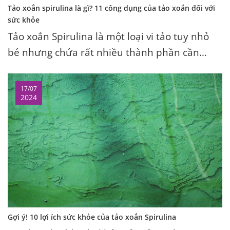
Tảo xoắn spirulina là gì? 11 công dụng của tảo xoắn đối với
sức khỏe
Tảo xoắn Spirulina là một loại vi tảo tuy nhỏ
bé nhưng chứa rất nhiều thành phần cần
thiết cho cơ thể. Hãy cùng tìm hiểu về 11 công
dụng của loại tảo này nhé
17/07
2024
Gợi ý! 10 lợi ích sức khỏe của tảo xoắn Spirulina