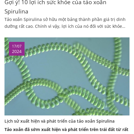
Gợi ý! 10 lợi ích sức khỏe của tảo xoắn
Spirulina
Tảo xoắn Spirulina
sở hữu một bảng thành phần giá trị dinh
dưỡng rất cao. Chính vì vậy, lợi ích của nó đối với sức khỏe
người dùng cũng cực kỳ lớn. Tuy nhiên, có nhiều người chỉ
nghe nói mà chưa hiểu hết về tảo Spirulina. Hiểu được điều
17/07
đó, bài viết hôm nay chúng tôi sẽ chia sẻ các thông tin của tảo
2024
xoắn đối với sức khỏe khi dùng. Nếu bạn cũng đang quan
tâm, hãy cùng đón đọc bài viết để có thông tin hữu ích.
Lịch sử xuất hiện và phát triển của tảo xoắn Spirulina
Tảo xoắn đã sớm xuất hiện và phát triển trên trái đất từ rất