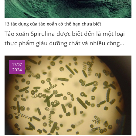
13 tác dụng của tảo xoắn có thể bạn chưa biết
Tảo xoắn Spirulina được biết đến là một loại
thực phẩm giàu dưỡng chất và nhiều công
dụng tuyệt vời khác cho sức khỏe. Cùng tìm
hiểu về tác dụng của tảo xoắn qua bài viết sau
17/07
2024
nhé!