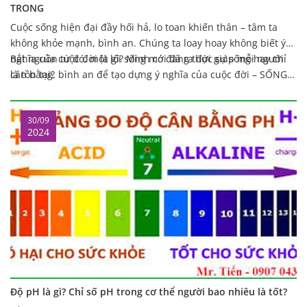
TRONG
Cuộc sống hiện đại đầy hối hả, lo toan khiến thân – tâm ta
không khỏe mạnh, bình an. Chúng ta loay hoay không biết ý
nghĩa của cuộc đời là gì? Mình có đang thực sự sống hay chỉ
Bắt nguồn từ đó, một lối sống mới đã ra đời giúp mỗi người
là tồn tại?
cân bằng, bình an để tạo dựng ý nghĩa của cuộc đời – SỐNG
KIỀM.
30/09
2024
Độ pH là gì? Chỉ số pH trong cơ thể người bao nhiêu là tốt?