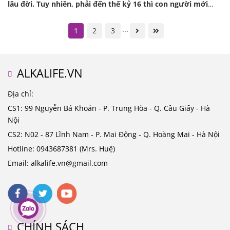
lâu đời. Tuy nhiên, phải đến thế kỷ 16 thì con người mới
phát hiện và bắt đầu tìm hiểu những giá trị mà loại tảo đơn
bào này mang đến cho con người. Hãy cùng chúng tôi tìm
...
1
2
3
hiểu lịch sử phát triển của tảo xoắn Spirulina nhé.
ALKALIFE.VN
Địa chỉ:
CS1: 99 Nguyễn Bá Khoản - P. Trung Hòa - Q. Cầu Giấy - Hà
Nội
CS2: N02 - 87 Lĩnh Nam - P. Mai Động - Q. Hoàng Mai - Hà Nội
Hotline: 0943687381 (Mrs. Huệ)
Email: alkalife.vn@gmail.com
CHÍNH SÁCH