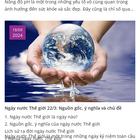
Nồng độ pH là một trong những yếu tố vô cùng quan trọng
ảnh hưởng đến sức khỏe và sắc đẹp. Đây cũng là chỉ số quan
trọng đánh giá tình trạng sức khỏe của mỗi người. Vậy cụ thể
hơn PH là gì? để đảm bảo sức khỏe thì chỉ số pH trong cơ thể
18/09
người bao nhiêu là phù hợp. Câu trả lời sẽ có ngay sau đây.
2024
Ngày nước Thế giới 22/3: Nguồn gốc, ý nghĩa và chủ đề
1. Ngày nước Thế giới là ngày nào?
2. Nguồn gốc, ý nghĩa của ngày nước Thế giới
Lịch sử ra đời ngày nước Thế giới
Ngày nước Thế giới là một trong những ngày kỷ niệm toàn cầu
Ý nghĩa ngày nước Thế giới