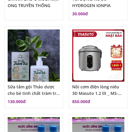
ONG TRUYỀN THỐNG
HYDROGEN IONPIA
30.000đ
Sữa tắm gội Thảo dược
Nồi cơm điện lòng niêu
cho bé tinh chất tràm trà
3D Masuto 1.2 lít _ MS-
Maloby
RC1200
130.000đ
850.000đ