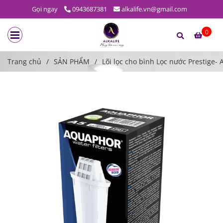
Gọi ngay
0943687381
alkalife.vn@gmail.com
0
Trang chủ
/
SẢN PHẨM
/
Lõi lọc cho bình Lọc nước Prestige