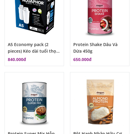
A5 Economy pack (2
Protein Shake Dâu Và
pieces) Kéo dài tuổi thọ
Dừa 450g
lõi lọc ở trong nước đục
840.000đ
650.000đ
Protein Super Mix Hỗn
Bột Hạnh Nhân Hữu Cơ