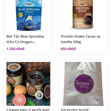
Bột Tảo Blue Spirulina
Protein Shake Cacao và
Hữu Cơ Dragon
Vanilla 500g
Superfoods 75g MSP:
1.350.000đ
650.000đ
CHANH ĐÀO Ủ MUỐI MẬT
TÚI ĐỰNG NƯỚC