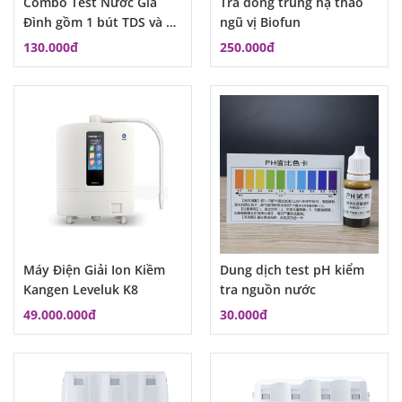
Combo Test Nước Gia
Trà đông trùng hạ thảo
Đình gồm 1 bút TDS và 1
ngũ vị Biofun
lọ dung dịch đo PH
130.000đ
250.000đ
Máy Điện Giải Ion Kiềm
Dung dịch test pH kiểm
Kangen Leveluk K8
tra nguồn nước
49.000.000đ
30.000đ