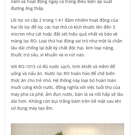
năm và hoạt động ngay cả trong điều kiện áp suất
đường ống thấp.
Lõi lọc sơ cấp 2 trong 1 K1 đảm nhiệm hoạt động của
hai lõi lọc để lọc các hạt thô có kích thước lên đến 3
micron như cát hoặc đất sét hiệu quả nhất và bảo vệ
màng lọc RO. Loại thứ hai đóng vai trò như một lá chắn
lâu dài chống lại bất kỳ chất độc hại, kim loại nặng,
thuốc trừ sâu, vi khuẩn và vi rút nào.
Với RO-101S có đủ nước sạch, tinh khiết và mềm để
uống và nấu ăn. Nước lọc RO hoàn hảo để chế biến
thức ăn cho trẻ nhỏ. Hệ thống này loại bỏ hoàn toàn
muối cứng khỏi nước, đồng nghĩa với việc tuổi thọ của
máy pha cà phê, ấm đun nước, bàn là và nồi hấp sẽ lâu
dài hơn. Không còn bụi trắng bám trên bề mặt sau khi
sử dụng máy tạo ẩm.