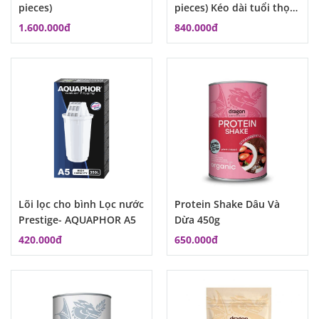
pieces)
pieces) Kéo dài tuổi thọ
lõi lọc ở trong nước đục
1.600.000đ
840.000đ
Lõi lọc cho bình Lọc nước
Protein Shake Dâu Và
Prestige- AQUAPHOR A5
Dừa 450g
420.000đ
650.000đ