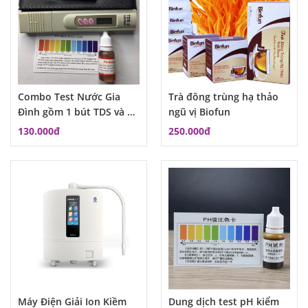
Combo Test Nước Gia
Trà đông trùng hạ thảo
Đình gồm 1 bút TDS và 1
ngũ vị Biofun
lọ dung dịch đo PH
130.000đ
250.000đ
Máy Điện Giải Ion Kiềm
Dung dịch test pH kiểm