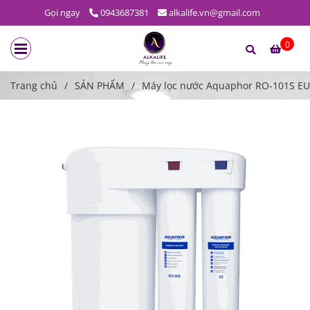
Gọi ngay
0943687381
alkalife.vn@gmail.com
0
Trang chủ
/
SẢN PHẨM
/
Máy lọc nước Aquaphor RO-101S EU