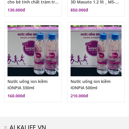
cho bé tinh chất tràm trà
3D Masuto 1.2 lít _ MS-
Maloby
RC1200
130.000đ
850.000đ
Nước uống ion kiềm
Nước uống ion kiềm
IONPIA 330ml
IONPIA 500ml
160.000đ
210.000đ
ALKALIFE.VN