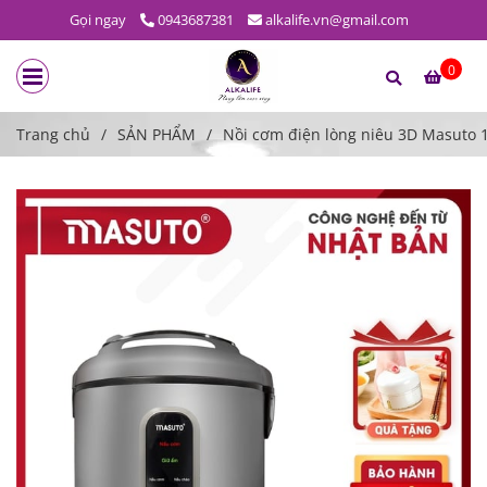
Gọi ngay
0943687381
alkalife.vn@gmail.com
0
Trang chủ
/
SẢN PHẨM
/
Nồi cơm điện lòng niêu 3D Masuto 1