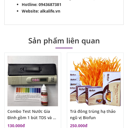
Hotline: 0943687381
Website: alkalife.vn
Sản phẩm liên quan
Combo Test Nước Gia
Trà đông trùng hạ thảo
Đình gồm 1 bút TDS và 1
ngũ vị Biofun
lọ dung dịch đo PH
130.000đ
250.000đ