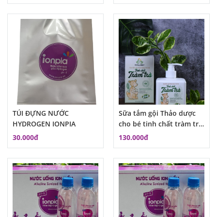
TÚI ĐỰNG NƯỚC
Sữa tắm gội Thảo dược
HYDROGEN IONPIA
cho bé tinh chất tràm trà
Maloby
30.000đ
130.000đ