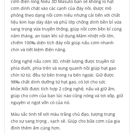
cơm điện lòng Niêu 3D Masuto bạn sẽ không lo hạt
cơm dính chặt vào các cạnh của đáy nồi. Được mô
phỏng theo dạng nồi cơm niêu nhưng cải tiến với chất
liệu kim loại dày dặn và phủ lớp chống dính bền bỉ vừa
sang trọng vừa truyền thống, giúp nồi cơm bền bỉ cùng
năm tháng, an toàn khi sử dụng.Mâm nhiệt nồi lớn,
chiếm 100‰ diện tích đáy nồi giúp nấu cơm nhanh
chín và tiết kiệm điện năng.
Công nghệ nấu cơm 3D, nhiệt lượng được truyền từ
phía dưới, phía trên và xung quanh nồi giúp hạt gạo
chín từ từ, đều từ bên trong ra bên ngoài. Giữ được
98‰ chất dinh dưỡng từ hạt gạo, có lợi cho sức
khỏe.Nồi được tích hợp 2 cộng nghệ, nấu và giữ ấm,
giúp cho cơm của bạn lúc nào cũng nóng và tơi xốp, giữ
nguyên vị ngọt vốn có của nó.
Màu sắc tinh tế với màu trắng chủ đạo, tượng trưng
cho sự sang trọng , sạch sẽ. Giúp cho bữa cơm của gia
đình thêm ấm cúng hơn.