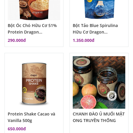
Bột Óc Chó Hữu Cơ 51%
Bột Tảo Blue Spirulina
Protein Dragon
Hữu Cơ Dragon
Superfood
Superfoods 75g MSP:
290.000đ
1.350.000đ
Protein Shake Cacao và
CHANH ĐÀO Ủ MUỐI MẬT
Vanilla 500g
ONG TRUYỀN THỐNG
650.000đ