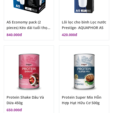
A5 Economy pack (2
Lõi lọc cho bình Lọc nước
pieces) Kéo dài tuổi thọ
Prestige- AQUAPHOR A5
lõi lọc ở trong nước đục
840.000đ
420.000đ
Protein Shake Dâu Và
Protein Super Mix Hỗn
Dừa 450g
Hợp Hạt Hữu Cơ 500g
650.000đ