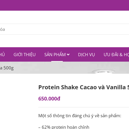
HỦ
GIỚI THIỆU
SẢN PHẨM
DỊCH VỤ
ƯU ĐÃI & H
la 500g
Protein Shake Cacao và Vanilla 
650.000đ
Một số thông tin đáng chú ý về sản phẩm:
– 62% protein hoàn chỉnh