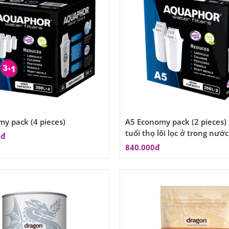
y pack (4 pieces)
A5 Economy pack (2 pieces)
tuổi thọ lõi lọc ở trong nướ
0đ
840.000đ