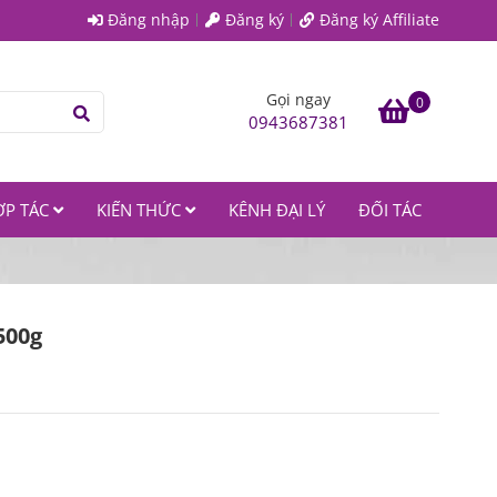
Đăng nhập
Đăng ký
Đăng ký Affiliate
Gọi ngay
0
0943687381
ỢP TÁC
KIẾN THỨC
KÊNH ĐẠI LÝ
ĐỐI TÁC
500g