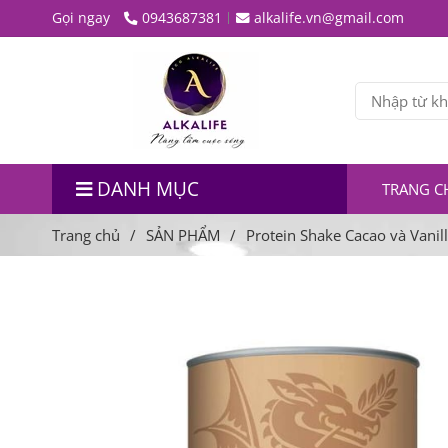
Gọi ngay
0943687381
alkalife.vn@gmail.com
DANH MỤC
TRANG C
Trang chủ
/
SẢN PHẨM
/
Protein Shake Cacao và Vanil