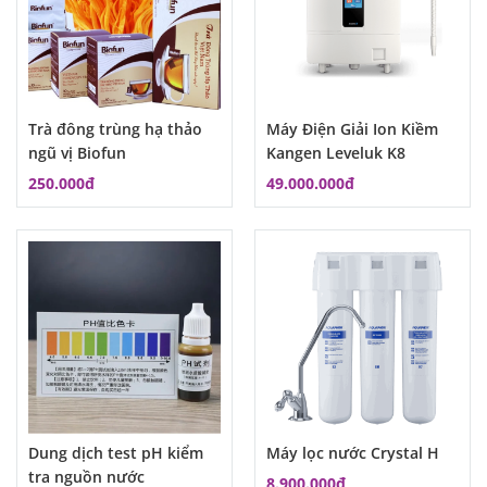
Trà đông trùng hạ thảo
Máy Điện Giải Ion Kiềm
ngũ vị Biofun
Kangen Leveluk K8
250.000đ
49.000.000đ
Dung dịch test pH kiểm
Máy lọc nước Crystal H
tra nguồn nước
8.900.000đ