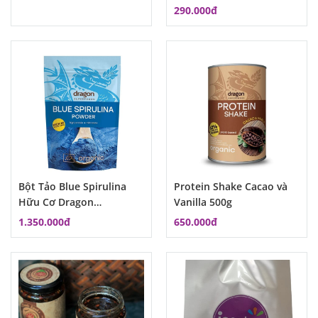
Superfood
290.000đ
Bột Tảo Blue Spirulina
Protein Shake Cacao và
Hữu Cơ Dragon
Vanilla 500g
Superfoods 75g MSP:
1.350.000đ
650.000đ