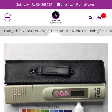
Gọi ngay
0943687381
alkalife.vn@gmail.com
0
Trang chủ
/
SẢN PHẨM
/
Combo Test Nước Gia Đình gồm 1 bú