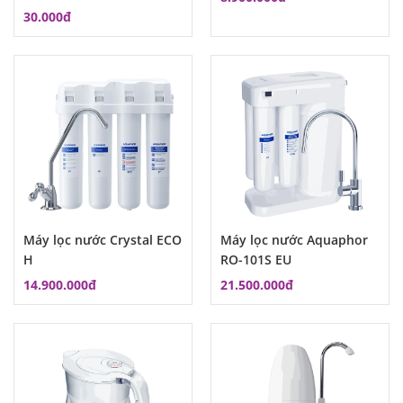
30.000đ
Máy lọc nước Crystal ECO
Máy lọc nước Aquaphor
H
RO-101S EU
14.900.000đ
21.500.000đ