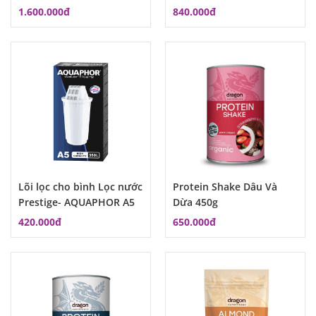
lõi lọc ở trong nước đục
1.600.000đ
840.000đ
Lõi lọc cho bình Lọc nước
Protein Shake Dâu Và
Prestige- AQUAPHOR A5
Dừa 450g
420.000đ
650.000đ