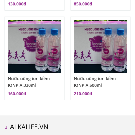
Maloby
RC1200
130.000đ
850.000đ
Nước uống ion kiềm
Nước uống ion kiềm
IONPIA 330ml
IONPIA 500ml
160.000đ
210.000đ
ALKALIFE.VN