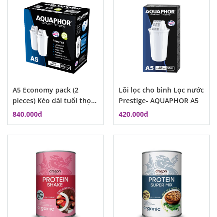
A5 Economy pack (2
Lõi lọc cho bình Lọc nước
pieces) Kéo dài tuổi thọ
Prestige- AQUAPHOR A5
lõi lọc ở trong nước đục
840.000đ
420.000đ