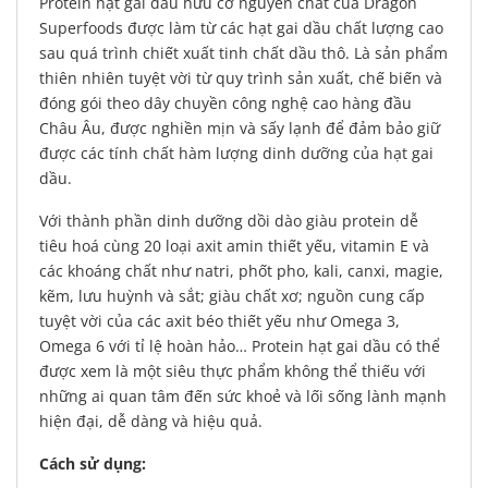
Protein hạt gai dầu hữu cơ nguyên chất của Dragon
Superfoods được làm từ các hạt gai dầu chất lượng cao
sau quá trình chiết xuất tinh chất dầu thô. Là sản phẩm
thiên nhiên tuyệt vời từ quy trình sản xuất, chế biến và
đóng gói theo dây chuyền công nghệ cao hàng đầu
Châu Âu, được nghiền mịn và sấy lạnh để đảm bảo giữ
được các tính chất hàm lượng dinh dưỡng của hạt gai
dầu.
Với thành phần dinh dưỡng dồi dào giàu protein dễ
tiêu hoá cùng 20 loại axit amin thiết yếu, vitamin E và
các khoáng chất như natri, phốt pho, kali, canxi, magie,
kẽm, lưu huỳnh và sắt; giàu chất xơ; nguồn cung cấp
tuyệt vời của các axit béo thiết yếu như Omega 3,
Omega 6 với tỉ lệ hoàn hảo… Protein hạt gai dầu có thể
được xem là một siêu thực phẩm không thể thiếu với
những ai quan tâm đến sức khoẻ và lối sống lành mạnh
hiện đại, dễ dàng và hiệu quả.
Cách sử dụng: