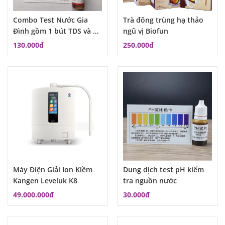
Combo Test Nước Gia
Trà đông trùng hạ thảo
Đình gồm 1 bút TDS và 1
ngũ vị Biofun
lọ dung dịch đo PH
130.000đ
250.000đ
Máy Điện Giải Ion Kiềm
Dung dịch test pH kiểm
Kangen Leveluk K8
tra nguồn nước
49.000.000đ
30.000đ