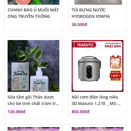
CHANH ĐÀO Ủ MUỐI MẬT
TÚI ĐỰNG NƯỚC
ONG TRUYỀN THỐNG
HYDROGEN IONPIA
30.000đ
Sữa tắm gội Thảo dược
Nồi cơm điện lòng niêu
cho bé tinh chất tràm trà
3D Masuto 1.2 lít _ MS-
Maloby
RC1200
130.000đ
850.000đ