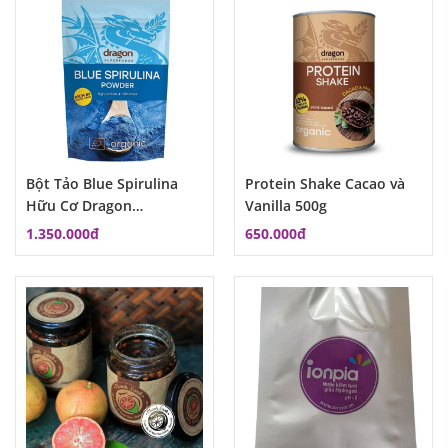
Bột Tảo Blue Spirulina
Protein Shake Cacao và
Hữu Cơ Dragon
Vanilla 500g
Superfoods 75g MSP:
1.350.000đ
650.000đ