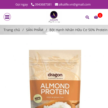
Gọi ngay
0943687381
alkalife.vn@gmail.com
0
Trang chủ
/
SẢN PHẨM
/
Bột Hạnh Nhân Hữu Cơ 50% Protein