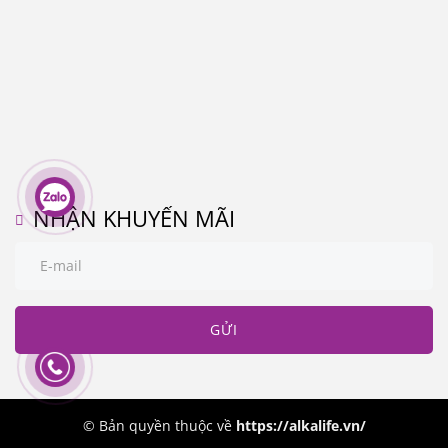
NHẬN KHUYẾN MÃI
GỬI
© Bản quyền thuộc về
https://alkalife.vn/